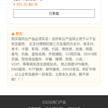
¥ 255.00 起/ 月
已售罄
⚠ 警告：
购买我司云产品必须实名！且所有云产品禁止用于以下业
务及服务： 无支付牌照的第三方及第四方支付、易支付、
发卡、卡盟、影视、代刷、代挂、刷信誉、加速、网盘、
拨号、钓鱼、虚拟充值、外挂辅助、CC网页端、DDOS网
页端、短信电话轰炸、诈骗、赌博、色情、小说、
VOIP，等等相关违法违规站点。 禁止搭建VPN服务、
DNS服务、NTP服务、邮件服务、DDOS攻击、挖矿中转
，以上业务及服务一经发现，立即永久关闭，概不退
款！！！
亿幻云热门产品