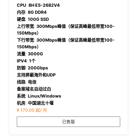
兆带
CPU
:
8H E5-2682V4
宽二
内存
:
8G DDR4
区
硬盘
:
100G SSD
上行带宽
:
300Mbps峰值（保证高峰最低带宽100-
150Mbps）
下行带宽
:
300Mbps峰值（保证高峰最低带宽100-
150Mbps）
流量
:
3000G
IPV4
:
1个
防御
:
200Gbps
支持屏蔽海外和UDP
线路
:
电信
备案域名自动过白
系统
:
Linux/Windows
机房
:
中国湖北十堰
¥ 170.00 起/ 月
已售罄