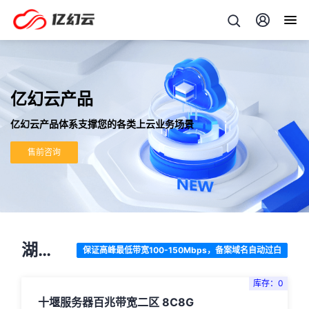
亿幻云产品
亿幻云产品体系支撑您的各类上云业务场景
售前咨询
湖北
保证高峰最低带宽100-150Mbps，备案域名自动过白
服务
库存：0
器百
十堰服务器百兆带宽二区 8C8G