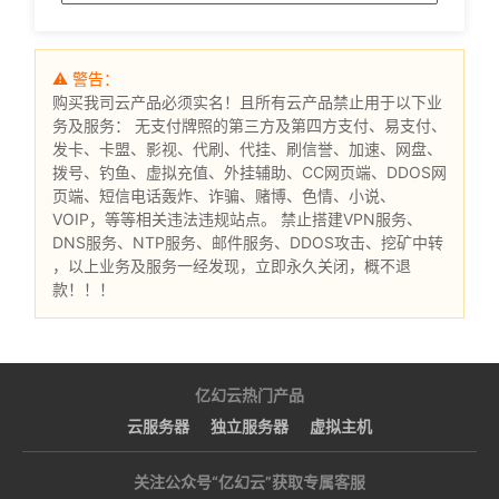
⚠ 警告：
购买我司云产品必须实名！且所有云产品禁止用于以下业
务及服务： 无支付牌照的第三方及第四方支付、易支付、
发卡、卡盟、影视、代刷、代挂、刷信誉、加速、网盘、
拨号、钓鱼、虚拟充值、外挂辅助、CC网页端、DDOS网
页端、短信电话轰炸、诈骗、赌博、色情、小说、
VOIP，等等相关违法违规站点。 禁止搭建VPN服务、
DNS服务、NTP服务、邮件服务、DDOS攻击、挖矿中转
，以上业务及服务一经发现，立即永久关闭，概不退
款！！！
亿幻云热门产品
云服务器
独立服务器
虚拟主机
关注公众号“亿幻云”获取专属客服