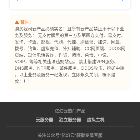
⚠ 警告：
购买我司云产品必须实名！且所有云产品禁止用于以下业
务及服务： 无支付牌照的第三方及第四方支付、易支付、
发卡、卡盟、影视、代刷、代挂、刷信誉、加速、网盘、
拨号、钓鱼、虚拟充值、外挂辅助、CC网页端、DDOS网
页端、短信电话轰炸、诈骗、赌博、色情、小说、
VOIP，等等相关违法违规站点。 禁止搭建VPN服务、
DNS服务、NTP服务、邮件服务、DDOS攻击、挖矿中转
，以上业务及服务一经发现，立即永久关闭，概不退
款！！！
亿幻云热门产品
云服务器
独立服务器
虚拟主机
关注公众号“亿幻云”获取专属客服