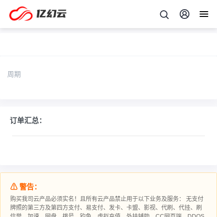
周期
订单汇总：
⚠ 警告：
购买我司云产品必须实名！且所有云产品禁止用于以下业务及服务： 无支付
牌照的第三方及第四方支付、易支付、发卡、卡盟、影视、代刷、代挂、刷
信誉、加速、网盘、拨号、钓鱼、虚拟充值、外挂辅助、CC网页端、DDOS