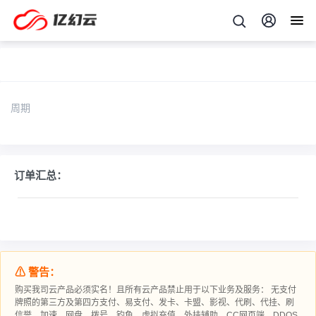
周期
订单汇总：
⚠ 警告：
购买我司云产品必须实名！且所有云产品禁止用于以下业务及服务： 无支付
牌照的第三方及第四方支付、易支付、发卡、卡盟、影视、代刷、代挂、刷
信誉、加速、网盘、拨号、钓鱼、虚拟充值、外挂辅助、CC网页端、DDOS